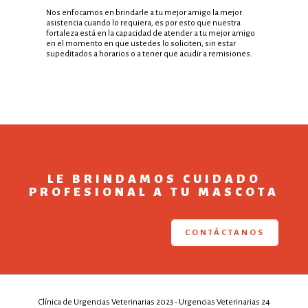
Nos enfocamos en brindarle a tu mejor amigo la mejor
asistencia cuando lo requiera, es por esto que nuestra
fortaleza está en la capacidad de atender a tu mejor amigo
en el momento en que ustedes lo soliciten, sin estar
supeditados a horarios o a tener que acudir a remisiones.
LE BRINDAMOS CUIDADO
PROFESIONAL A TU MASCOTA
CONTÁCTANOS
Clínica de Urgencias Veterinarias 2023 - Urgencias Veterinarias 24